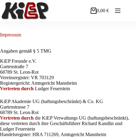
Zum
Inhalt
0,00
€
Warenkorb
springen
Impressum
Angaben gemäß § 5 TMG
KiEP Freunde e.V.
Gartenstraße 7
68789 St. Leon-Rot
Vereinsregister: VR 703129
Registergericht: Amtsgericht Mannheim
Vertreten durch
Ludger Feuerstein
KiEP Akademie UG (haftungsbeschränkt) & Co. KG
Gartenstrasse 7
68789 St. Leon-Rot
Vertreten durch
die KiEP Verwaltungs UG (haftungsbeschränkt),
diese vertreten durch ihre Geschäftsführer Richard Kandlin und
Ludger Feuerstein
Handelsregister: HRA 711269, Amtsgericht Mannheim