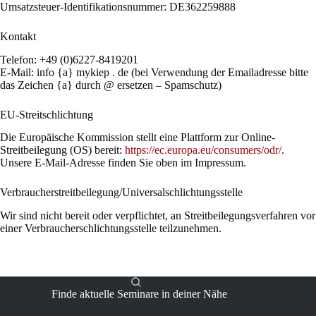
Umsatzsteuer-Identifikationsnummer: DE362259888
Kontakt
Telefon: +49 (0)6227-8419201
E-Mail: info {a} mykiep . de (bei Verwendung der Emailadresse bitte
das Zeichen {a} durch @ ersetzen – Spamschutz)
EU-Streitschlichtung
Die Europäische Kommission stellt eine Plattform zur Online-
Streitbeilegung (OS) bereit:
https://ec.europa.eu/consumers/odr/
.
Unsere E-Mail-Adresse finden Sie oben im Impressum.
Verbraucher­streit­beilegung/Universal­schlichtungs­stelle
Wir sind nicht bereit oder verpflichtet, an Streitbeilegungsverfahren vor
einer Verbraucherschlichtungsstelle teilzunehmen.
Finde aktuelle Seminare in deiner Nähe