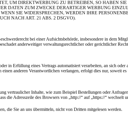
T, UM DIREKTWERBUNG ZU BETREIBEN, SO HABEN SIE 
R DATEN ZUM ZWECKE DERARTIGER WERBUNG EINZULEGE
. WENN SIE WIDERSPRECHEN, WERDEN IHRE PERSONEN
 NACH ART. 21 ABS. 2 DSGVO).
chwerderecht bei einer Aufsichtsbehörde, insbesondere in dem Mitglied
schadet anderweitiger verwaltungsrechtlicher oder gerichtlicher Recht
der in Erfüllung eines Vertrags automatisiert verarbeiten, an sich ode
 einen anderen Verantwortlichen verlangen, erfolgt dies nur, soweit es 
ng vertraulicher Inhalte, wie zum Beispiel Bestellungen oder Anfragen
ass die Adresszeile des Browsers von „http://“ auf „https://“ wechselt
n, die Sie an uns übermitteln, nicht von Dritten mitgelesen werden.