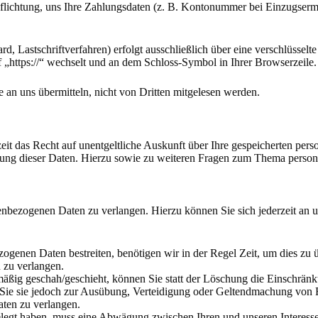
pflichtung, uns Ihre Zahlungsdaten (z. B. Kontonummer bei Einzugserm
d, Lastschriftverfahren) erfolgt ausschließlich über eine verschlüsse
f „https://“ wechselt und an dem Schloss-Symbol in Ihrer Browserzeile.
 an uns übermitteln, nicht von Dritten mitgelesen werden.
eit das Recht auf unentgeltliche Auskunft über Ihre gespeicherten p
hung dieser Daten. Hierzu sowie zu weiteren Fragen zum Thema person
enbezogenen Daten zu verlangen. Hierzu können Sie sich jederzeit an 
zogenen Daten bestreiten, benötigen wir in der Regel Zeit, um dies zu 
 zu verlangen.
ßig geschah/geschieht, können Sie statt der Löschung die Einschränk
Sie sie jedoch zur Ausübung, Verteidigung oder Geltendmachung von R
ten zu verlangen.
egt haben, muss eine Abwägung zwischen Ihren und unseren Interesse