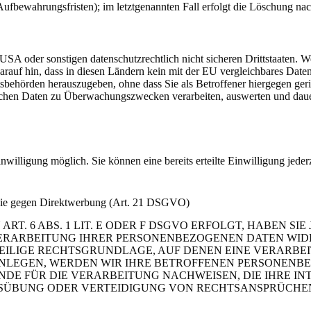
ufbewahrungsfristen); im letztgenannten Fall erfolgt die Löschung nac
A oder sonstigen datenschutzrechtlich nicht sicheren Drittstaaten. W
 darauf hin, dass in diesen Ländern kein mit der EU vergleichbares Dat
behörden herauszugeben, ohne dass Sie als Betroffener hiergegen geri
chen Daten zu Überwachungszwecken verarbeiten, auswerten und dauerh
nwilligung möglich. Sie können eine bereits erteilte Einwilligung jede
owie gegen Direktwerbung (Art. 21 DSGVO)
 6 ABS. 1 LIT. E ODER F DSGVO ERFOLGT, HABEN SIE 
ERARBEITUNG IHRER PERSONENBEZOGENEN DATEN WIDER
WEILIGE RECHTSGRUNDLAGE, AUF DENEN EINE VERARBE
LEGEN, WERDEN WIR IHRE BETROFFENEN PERSONENBEZ
E FÜR DIE VERARBEITUNG NACHWEISEN, DIE IHRE INT
ÜBUNG ODER VERTEIDIGUNG VON RECHTSANSPRÜCHEN (W