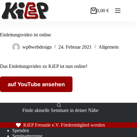
Zum
Inhalt
0,00
€
Warenkorb
springen
Einleitungsvideo ist online
wp8webdesign
24. Februar 2021
Allgemein
Das Einleitungsvideo zu KiEP ist nun online!
auf YouTube ansehen
Finde aktuelle Seminare in deiner Nähe
KiEP Freunde e.V. Fördermitglied werden
Spenden
Seminartermine