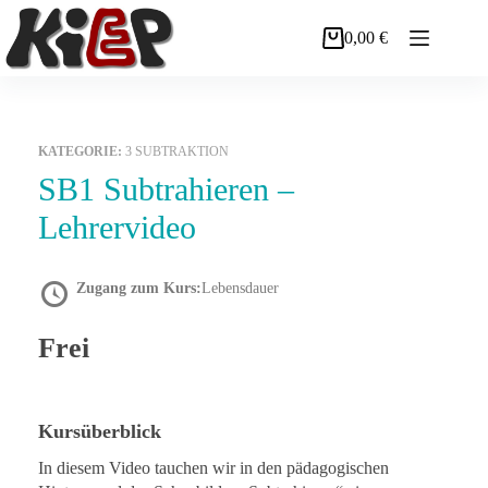
Zum
Inhalt
0,00
€
Warenkorb
springen
KATEGORIE:
3 SUBTRAKTION
SB1 Subtrahieren –
Lehrervideo
Zugang zum Kurs:
Lebensdauer
Frei
Kursüberblick
In diesem Video tauchen wir in den pädagogischen