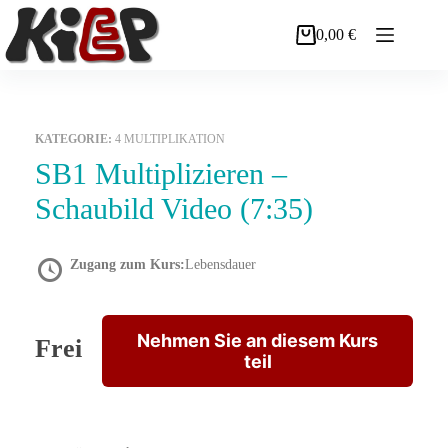
Zum
Inhalt
0,00
€
Warenkorb
springen
KATEGORIE:
4 MULTIPLIKATION
SB1 Multiplizieren –
Schaubild Video (7:35)
Zugang zum Kurs:
Lebensdauer
Nehmen Sie an diesem Kurs
Frei
teil