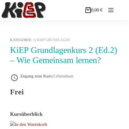
Zum
Inhalt
0,00
€
Warenkorb
springen
KATEGORIE:
1) KIEP GRUNDLAGEN
KiEP Grundlagenkurs 2 (Ed.2)
– Wie Gemeinsam lernen?
Zugang zum Kurs:
Lebensdauer
Frei
Kursüberblick