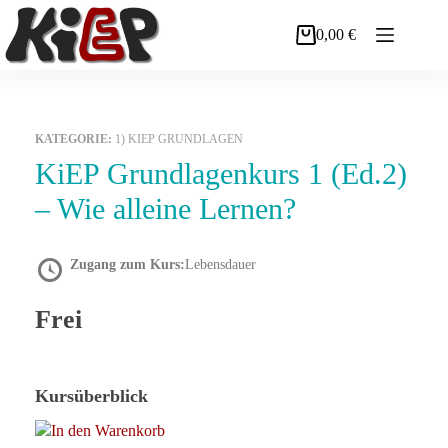
Zum
Inhalt
0,00
€
Warenkorb
springen
KATEGORIE:
1) KIEP GRUNDLAGEN
KiEP Grundlagenkurs 1 (Ed.2)
– Wie alleine Lernen?
Zugang zum Kurs:
Lebensdauer
Frei
Kursüberblick